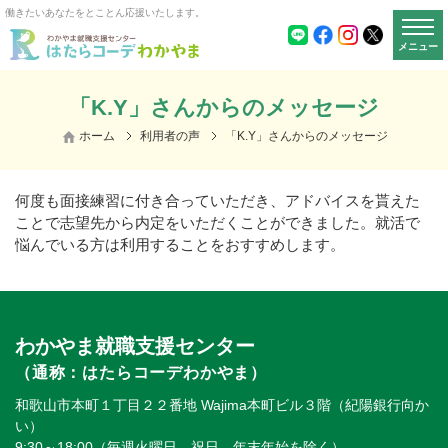
働きたいあなたをとことん応援いたします。
メニュー
「K.Y」さんからのメッセージ
ホーム
利用者の声
「K.Y」さんからのメッセージ
何度も面接練習に付き合っていただき、アドバイスを貰えた
ことで志望先から内定をいただくことができました。就活で
悩んでいる方は利用することをおすすめします。
わかやま就職支援センター
（通称：はたらコーデわかやま）
和歌山市本町１丁目２２番地 Wajima本町ビル３階（紀陽銀行向か
い）
9:30～18:00（毎週火曜日、祝日、年末年始を除く）