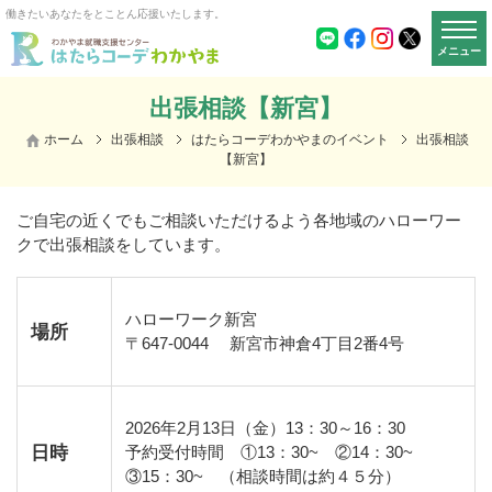
働きたいあなたをとことん応援いたします。
メニュー
出張相談【新宮】
ホーム
出張相談
はたらコーデわかやまのイベント
出張相談
【新宮】
ご自宅の近くでもご相談いただけるよう各地域のハローワー
クで出張相談をしています。
ハローワーク新宮
場所
〒
647-0044
新宮市神倉
4
丁目
2
番
4
号
2026年2月13日（金）1
3
：
30
～
16
：
30
日時
予約受付時間
①13
：
30~
②14
：
30~
③15
：
30~
（相談時間は約４５分）