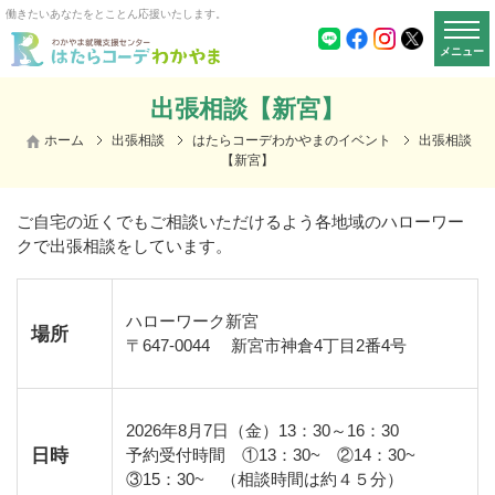
働きたいあなたをとことん応援いたします。
メニュー
出張相談【新宮】
ホーム
出張相談
はたらコーデわかやまのイベント
出張相談
【新宮】
ご自宅の近くでもご相談いただけるよう各地域のハローワー
クで出張相談をしています。
ハローワーク新宮
場所
〒
647-0044
新宮市神倉
4
丁目
2
番
4
号
2026年8月7日（金）1
3
：
30
～
16
：
30
日時
予約受付時間
①13
：
30~
②14
：
30~
③15
：
30~
（相談時間は約４５分）