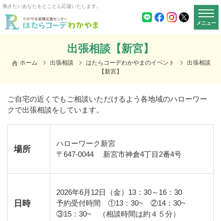
働きたいあなたをとことん応援いたします。
メニュー
出張相談【新宮】
ホーム
出張相談
はたらコーデわかやまのイベント
出張相談
【新宮】
ご自宅の近くでもご相談いただけるよう各地域のハローワー
クで出張相談をしています。
ハローワーク新宮
場所
〒
647-0044
新宮市神倉
4
丁目
2
番
4
号
2026年6月12日（金）1
3
：
30
～
16
：
30
日時
予約受付時間
①13
：
30~
②14
：
30~
③15
：
30~
（相談時間は約４５分）