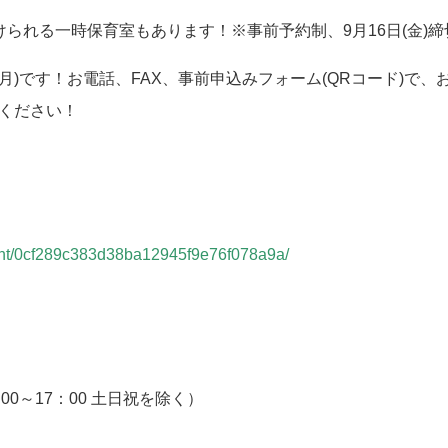
けられる一時保育室もあります！※事前予約制、
9
月
16
日
(
金
)
締
月
)
です！お電話、
FAX
、事前申込みフォーム
(QR
コード
)
で、
ください！
ent/0cf289c383d38ba12945f9e76f078a9a/
：
00
～
17
：
00
土日祝を除く）