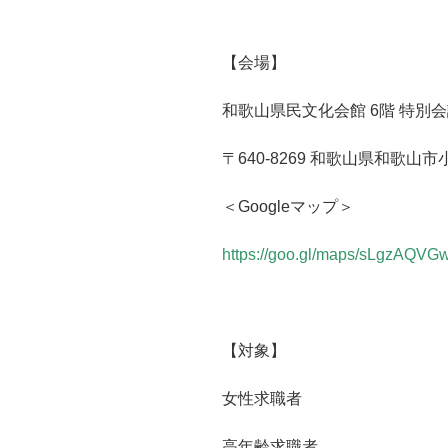
【会場】
和歌山県民文化会館
6
階 特別
〒
640-8269
和歌山県和歌山市
＜
Google
マップ＞
https://goo.gl/maps/sLgzAQV
【対象】
女性求職者
高年齢求職者