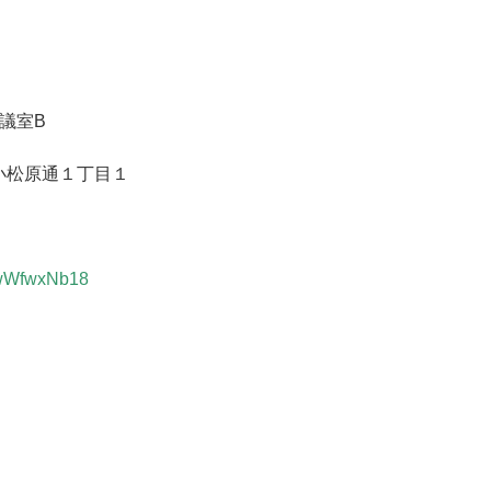
会議室
B
小松原通１丁目１
GwWfwxNb18