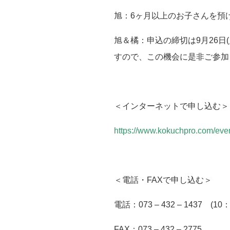
旭：
6
ヶ月以上のお子さんを預
旭＆橘：申込の締切は
9
月
26
日
(
すので、この機会に是非ご参加
＜インターネットで申し込む＞
https://www.kokuchpro.com/ev
＜電話・
FAX
で申し込む＞
電話：
073 – 432 – 1437
(10
FAX：
073 – 432 – 2775