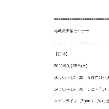
=========================
再就職支援セミナー
=========================
【日時】
2022年
9
月
28
日
(
水
)
10：
00
～
12
：
00
女性向けセ
14：
00
～
16
：
00
シニア向け
※オンライン（
Zoom
）でのご