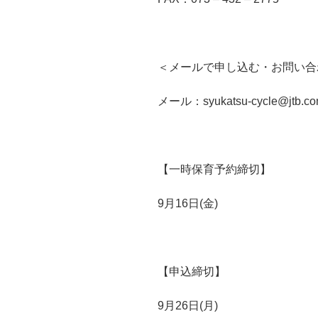
＜メールで申し込む・お問い合
メール：
syukatsu-cycle@jtb.c
【一時保育予約締切】
9月
16
日
(
金
)
【申込締切】
9月
26
日
(
月
)