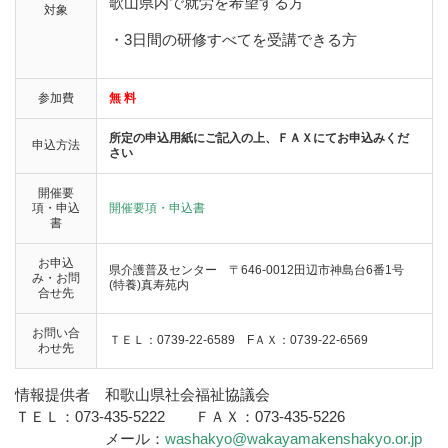
歌山県内で就労を希望する方
対象
・3日間の研修すべてを受講できる方
参加費
無 料
所定の申込用紙にご記入の上、ＦＡＸにてお申込みくだ
申込方法
さい
開催要
項・申込
開催要項・申込書
書
お申込
県介護普及センター 〒
646-0012
田辺市神島台
6
番
1
号
み・お問
(
特養
)
真寿苑内
合せ先
お問い合
ＴＥＬ：
0739-22-6589
F
ＡＸ：
0739-22-6569
わせ先
情報提供者 和歌山県社会福祉協議会
ＴＥＬ：073-435-5222 ＦＡＸ：073-435-5226
メール：
washakyo@wakayamakenshakyo.or.jp