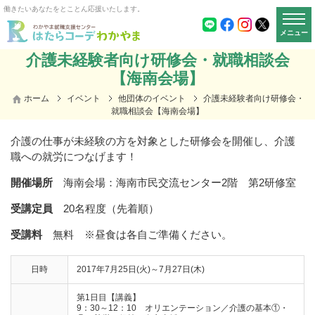
働きたいあなたをとことん応援いたします。
メニュー
介護未経験者向け研修会・就職相談会
【海南会場】
ホーム
イベント
他団体のイベント
介護未経験者向け研修会・
就職相談会【海南会場】
介護の仕事が未経験の方を対象とした研修会を開催し、介護
職への就労につなげます！
開催場所
海南会場：海南市民交流センター
2
階 第
2
研修室
受講定員
20名程度（先着順）
受講料
無料 ※昼食は各自ご準備ください。
日時
2017年
7
月
25
日
(
火
)
～
7
月
27
日
(
木
)
第1日目【講義】
9：30～12：10 オリエンテーション／介護の基本①・