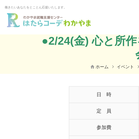
働きたいあなたをとことん応援いたします。
●2/24(金) 
ホーム
イベント
日 時
定 員
参加費