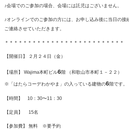
♪会場でのご参加の場合、会場には託児はございません。
♪オンラインでのご参加の方には、お申し込み後に当日の接
ご連絡させていただきます。
＊
＊
＊
＊
＊
＊
＊
＊
＊
＊
＊
＊
＊
＊
＊
＊
＊
＊
＊
＊
＊
＊
＊
＊
＊
＊
【開催日】 ２月２４日（金）
6
【場所】 Wajima本町ビル
階 （和歌山市本町１－２２）
6
※「はたらコーデわかやま」の入っている建物の
階です。
【時間】 10：30〜11：30
【定員】 15名
【参加費】 無料 ※要予約