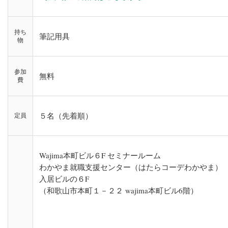
持ち
筆記用具
物
参加
無料
費
５名（先着順）
定員
Wajima本町ビル６F セミナールーム
わかやま就職支援センター（はたらコーデわかやま）
入居ビルの６F
（和歌山市本町１－２２ wajima本町ビル6階）