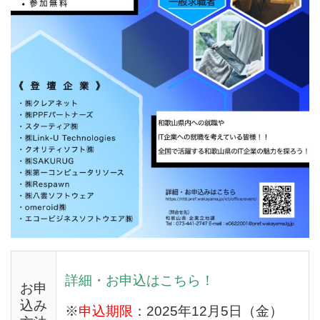
詳細・お申込はこちら！
お申
込み
※
申込期限
：
2025
年
12
月
5
日（金）