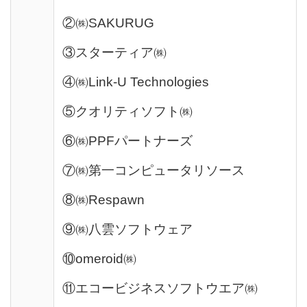
②㈱SAKURUG
③スターティア㈱
④㈱Link-U Technologies
⑤クオリティソフト㈱
⑥㈱PPFパートナーズ
⑦㈱第一コンピュータリソース
⑧㈱Respawn
⑨㈱八雲ソフトウェア
⑩omeroid㈱
⑪エコービジネスソフトウエア㈱