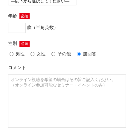
年齢
必須
歳（半角英数）
性別
必須
男性
女性
その他
無回答
コメント