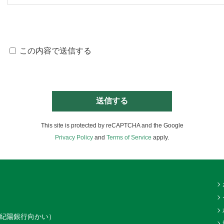
この内容で送信する
This site is protected by reCAPTCHA and the Google
Privacy Policy
and
Terms of Service
apply.
（紀陽銀行向かい）