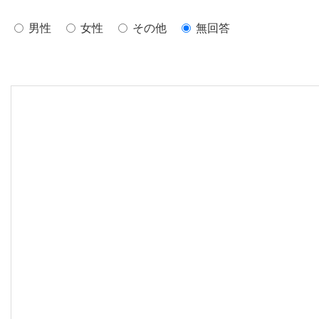
男性
女性
その他
無回答