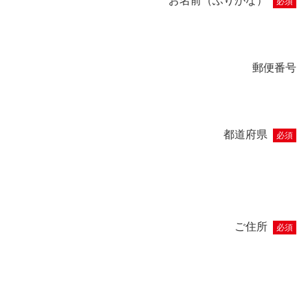
お名前（ふりがな）
必須
郵便番号
都道府県
必須
ご住所
必須