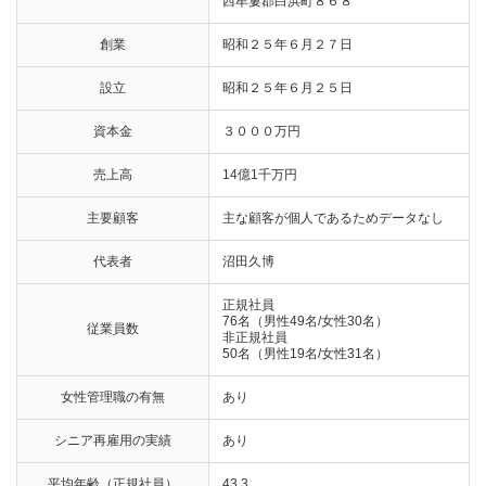
西牟婁郡白浜町８６８
創業
昭和２５年６月２７日
設立
昭和２５年６月２５日
資本金
３０００万円
売上高
14億1千万円
主要顧客
主な顧客が個人であるためデータなし
代表者
沼田久博
正規社員
76名（男性49名/女性30名）
従業員数
非正規社員
50名（男性19名/女性31名）
女性管理職の有無
あり
シニア再雇用の実績
あり
平均年齢（正規社員）
43.3