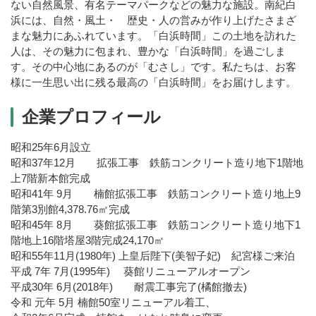
ない自然風景、有名テーマパークなどの魅力な施設。南紀白
浜には、自然・風土・ 歴史・人の営みが作り上げたさまざ
まな魅力にあふれています。「白浜時間」この土地を訪れた
人は、その魅力に包まれ、豊かな「白浜時間」を過ごしま
す。その中心地にあるのが「むさし」です。私たちは、お客
様に一生思い出に残る最高の「白浜時間」をお届けします。
企業プロフィール
昭和25年6月設立
昭和37年12月 拡張工事 鉄筋コンクリート造り地下1階地
上7階新本館完成
昭和41年 9月 楠館拡張工事 鉄筋コンクリート造り地上9
階第3別館4,378.76㎡完成
昭和45年 8月 葵館拡張工事 鉄筋コンクリート造り地下1
階地上16階塔屋3階完成24,170㎡
昭和55年11月(1980年) 上皇后陛下(美智子妃) 紀宮様ご来泊
平成 7年 7月(1995年) 葵館リニューアルオープン
平成30年 6月(2018年) 耐震工事完了(橘館撤去)
令和 元年 5月 楠館50室リニューアル着工、