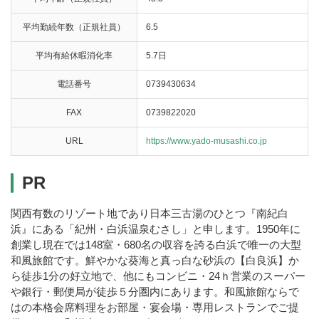
平均勤続年数（正規社員）
6.5
平均有給休暇消化率
5.7日
電話番号
0739430634
FAX
0739822020
URL
https://www.yado-musashi.co.jp
PR
関西有数のリゾート地であり日本三古湯のひとつ『南紀白
浜』にある「紀州・白浜温泉むさし」と申します。1950年に
創業し現在では148室・680名の収容を誇る白浜で唯一の大型
和風旅館です。鮮やかな葵海と真っ白な砂浜の【白良浜】か
ら徒歩1分の好立地で、他にもコンビニ・24ｈ営業のスーパー
や銀行・郵便局が徒歩５分圏内にあります。和風旅館ならで
はの本格会席料理をお部屋・宴会場・専用レストランでご提