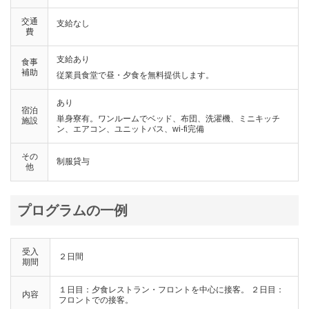
交通
支給なし
費
支給あり
食事
補助
従業員食堂で昼・夕食を無料提供します。
あり
宿泊
単身寮有。ワンルームでベッド、布団、洗濯機、ミニキッチ
施設
ン、エアコン、ユニットバス、wi-fi完備
その
制服貸与
他
プログラムの一例
受入
２日間
期間
１日目：夕食レストラン・フロントを中心に接客。 ２日目：
内容
フロントでの接客。