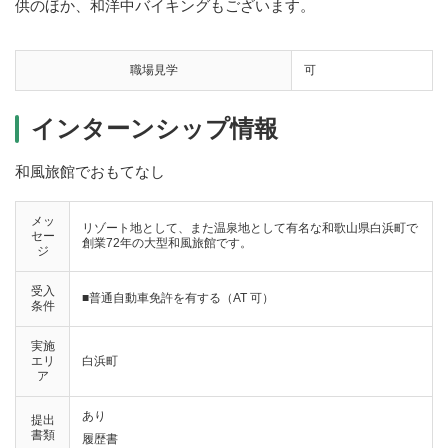
供のほか、和洋中バイキングもございます。
職場見学
可
インターンシップ情報
和風旅館でおもてなし
メッ
リゾート地として、また温泉地として有名な和歌山県白浜町で
セー
創業72年の大型和風旅館です。
ジ
受入
■普通自動車免許を有する（AT 可）
条件
実施
エリ
白浜町
ア
あり
提出
書類
履歴書